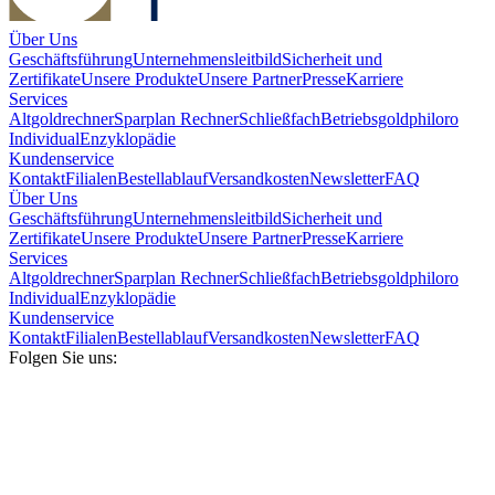
Über Uns
Geschäftsführung
Unternehmensleitbild
Sicherheit und
Zertifikate
Unsere Produkte
Unsere Partner
Presse
Karriere
Services
Altgoldrechner
Sparplan Rechner
Schließfach
Betriebsgold
philoro
Individual
Enzyklopädie
Kundenservice
Kontakt
Filialen
Bestellablauf
Versandkosten
Newsletter
FAQ
Über Uns
Geschäftsführung
Unternehmensleitbild
Sicherheit und
Zertifikate
Unsere Produkte
Unsere Partner
Presse
Karriere
Services
Altgoldrechner
Sparplan Rechner
Schließfach
Betriebsgold
philoro
Individual
Enzyklopädie
Kundenservice
Kontakt
Filialen
Bestellablauf
Versandkosten
Newsletter
FAQ
Folgen Sie uns: