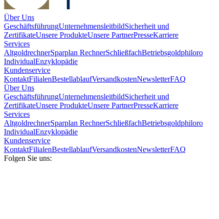
Über Uns
Geschäftsführung
Unternehmensleitbild
Sicherheit und
Zertifikate
Unsere Produkte
Unsere Partner
Presse
Karriere
Services
Altgoldrechner
Sparplan Rechner
Schließfach
Betriebsgold
philoro
Individual
Enzyklopädie
Kundenservice
Kontakt
Filialen
Bestellablauf
Versandkosten
Newsletter
FAQ
Über Uns
Geschäftsführung
Unternehmensleitbild
Sicherheit und
Zertifikate
Unsere Produkte
Unsere Partner
Presse
Karriere
Services
Altgoldrechner
Sparplan Rechner
Schließfach
Betriebsgold
philoro
Individual
Enzyklopädie
Kundenservice
Kontakt
Filialen
Bestellablauf
Versandkosten
Newsletter
FAQ
Folgen Sie uns: