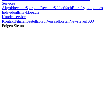
Services
Altgoldrechner
Sparplan Rechner
Schließfach
Betriebsgold
philoro
Individual
Enzyklopädie
Kundenservice
Kontakt
Filialen
Bestellablauf
Versandkosten
Newsletter
FAQ
Folgen Sie uns: