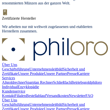
renommierten Münzen aus der ganzen Welt.
Zertifizierte Hersteller
Wir arbeiten nur mit weltweit zugelassenen und etablierten
Herstellern zusammen.
Über Uns
Geschäftsführung
Unternehmensleitbild
Sicherheit und
Zertifikate
Unsere Produkte
Unsere Partner
Presse
Karriere
Services
Altgoldrechner
Sparplan Rechner
Schließfach
Betriebsgold
philoro
Individual
Enzyklopädie
Kundenservice
Kontakt
Filialen
Bestellablauf
Versandkosten
Newsletter
FAQ
Über Uns
Geschäftsführung
Unternehmensleitbild
Sicherheit und
Zertifikate
Unsere Produkte
Unsere Partner
Presse
Karriere