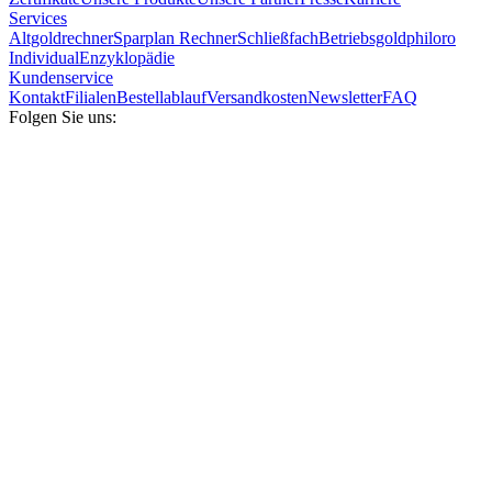
Services
Altgoldrechner
Sparplan Rechner
Schließfach
Betriebsgold
philoro
Individual
Enzyklopädie
Kundenservice
Kontakt
Filialen
Bestellablauf
Versandkosten
Newsletter
FAQ
Folgen Sie uns: