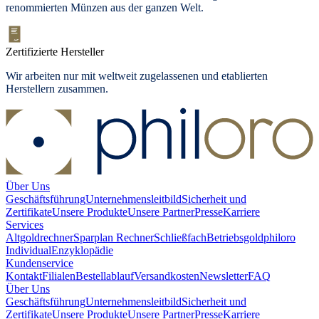
renommierten Münzen aus der ganzen Welt.
Zertifizierte Hersteller
Wir arbeiten nur mit weltweit zugelassenen und etablierten
Herstellern zusammen.
Über Uns
Geschäftsführung
Unternehmensleitbild
Sicherheit und
Zertifikate
Unsere Produkte
Unsere Partner
Presse
Karriere
Services
Altgoldrechner
Sparplan Rechner
Schließfach
Betriebsgold
philoro
Individual
Enzyklopädie
Kundenservice
Kontakt
Filialen
Bestellablauf
Versandkosten
Newsletter
FAQ
Über Uns
Geschäftsführung
Unternehmensleitbild
Sicherheit und
Zertifikate
Unsere Produkte
Unsere Partner
Presse
Karriere