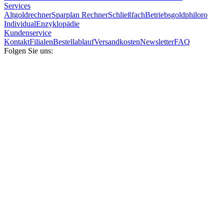
Services
Altgoldrechner
Sparplan Rechner
Schließfach
Betriebsgold
philoro
Individual
Enzyklopädie
Kundenservice
Kontakt
Filialen
Bestellablauf
Versandkosten
Newsletter
FAQ
Folgen Sie uns: