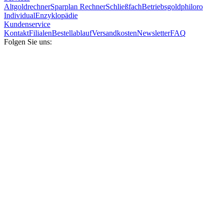
Altgoldrechner
Sparplan Rechner
Schließfach
Betriebsgold
philoro
Individual
Enzyklopädie
Kundenservice
Kontakt
Filialen
Bestellablauf
Versandkosten
Newsletter
FAQ
Folgen Sie uns: