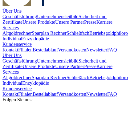
Über Uns
Geschäftsführung
Unternehmensleitbild
Sicherheit und
Zertifikate
Unsere Produkte
Unsere Partner
Presse
Karriere
Services
Altgoldrechner
Sparplan Rechner
Schließfach
Betriebsgold
philoro
Individual
Enzyklopädie
Kundenservice
Kontakt
Filialen
Bestellablauf
Versandkosten
Newsletter
FAQ
Über Uns
Geschäftsführung
Unternehmensleitbild
Sicherheit und
Zertifikate
Unsere Produkte
Unsere Partner
Presse
Karriere
Services
Altgoldrechner
Sparplan Rechner
Schließfach
Betriebsgold
philoro
Individual
Enzyklopädie
Kundenservice
Kontakt
Filialen
Bestellablauf
Versandkosten
Newsletter
FAQ
Folgen Sie uns: