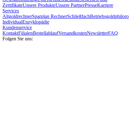
Zertifikate
Unsere Produkte
Unsere Partner
Presse
Karriere
Services
Altgoldrechner
Sparplan Rechner
Schließfach
Betriebsgold
philoro
Individual
Enzyklopädie
Kundenservice
Kontakt
Filialen
Bestellablauf
Versandkosten
Newsletter
FAQ
Folgen Sie uns: