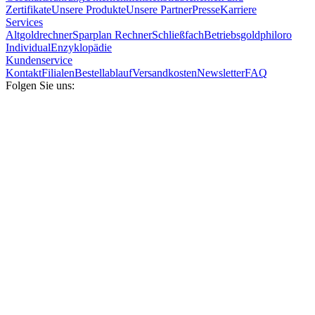
Zertifikate
Unsere Produkte
Unsere Partner
Presse
Karriere
Services
Altgoldrechner
Sparplan Rechner
Schließfach
Betriebsgold
philoro
Individual
Enzyklopädie
Kundenservice
Kontakt
Filialen
Bestellablauf
Versandkosten
Newsletter
FAQ
Folgen Sie uns: