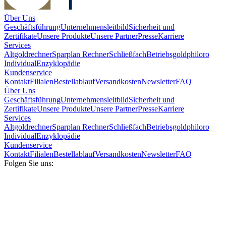
Über Uns
Geschäftsführung
Unternehmensleitbild
Sicherheit und
Zertifikate
Unsere Produkte
Unsere Partner
Presse
Karriere
Services
Altgoldrechner
Sparplan Rechner
Schließfach
Betriebsgold
philoro
Individual
Enzyklopädie
Kundenservice
Kontakt
Filialen
Bestellablauf
Versandkosten
Newsletter
FAQ
Über Uns
Geschäftsführung
Unternehmensleitbild
Sicherheit und
Zertifikate
Unsere Produkte
Unsere Partner
Presse
Karriere
Services
Altgoldrechner
Sparplan Rechner
Schließfach
Betriebsgold
philoro
Individual
Enzyklopädie
Kundenservice
Kontakt
Filialen
Bestellablauf
Versandkosten
Newsletter
FAQ
Folgen Sie uns: