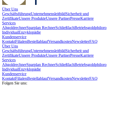
Über Uns
Geschäftsführung
Unternehmensleitbild
Sicherheit und
Zertifikate
Unsere Produkte
Unsere Partner
Presse
Karriere
Services
Altgoldrechner
Sparplan Rechner
Schließfach
Betriebsgold
philoro
Individual
Enzyklopädie
Kundenservice
Kontakt
Filialen
Bestellablauf
Versandkosten
Newsletter
FAQ
Über Uns
Geschäftsführung
Unternehmensleitbild
Sicherheit und
Zertifikate
Unsere Produkte
Unsere Partner
Presse
Karriere
Services
Altgoldrechner
Sparplan Rechner
Schließfach
Betriebsgold
philoro
Individual
Enzyklopädie
Kundenservice
Kontakt
Filialen
Bestellablauf
Versandkosten
Newsletter
FAQ
Folgen Sie uns: