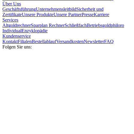
Über Uns
Geschäftsführung
Unternehmensleitbild
Sicherheit und
Zertifikate
Unsere Produkte
Unsere Partner
Presse
Karriere
Services
Altgoldrechner
Sparplan Rechner
Schließfach
Betriebsgold
philoro
Individual
Enzyklopädie
Kundenservice
Kontakt
Filialen
Bestellablauf
Versandkosten
Newsletter
FAQ
Folgen Sie uns: