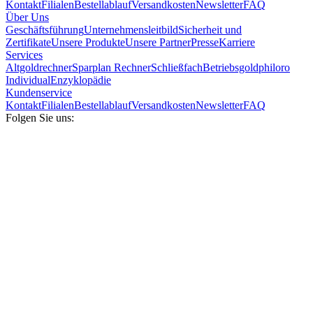
Kontakt
Filialen
Bestellablauf
Versandkosten
Newsletter
FAQ
Über Uns
Geschäftsführung
Unternehmensleitbild
Sicherheit und
Zertifikate
Unsere Produkte
Unsere Partner
Presse
Karriere
Services
Altgoldrechner
Sparplan Rechner
Schließfach
Betriebsgold
philoro
Individual
Enzyklopädie
Kundenservice
Kontakt
Filialen
Bestellablauf
Versandkosten
Newsletter
FAQ
Folgen Sie uns: