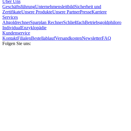
Über Uns
Geschäftsführung
Unternehmensleitbild
Sicherheit und
Zertifikate
Unsere Produkte
Unsere Partner
Presse
Karriere
Services
Altgoldrechner
Sparplan Rechner
Schließfach
Betriebsgold
philoro
Individual
Enzyklopädie
Kundenservice
Kontakt
Filialen
Bestellablauf
Versandkosten
Newsletter
FAQ
Folgen Sie uns: