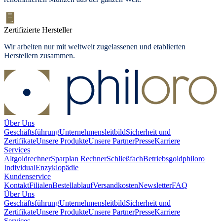
Zertifizierte Hersteller
Wir arbeiten nur mit weltweit zugelassenen und etablierten
Herstellern zusammen.
Über Uns
Geschäftsführung
Unternehmensleitbild
Sicherheit und
Zertifikate
Unsere Produkte
Unsere Partner
Presse
Karriere
Services
Altgoldrechner
Sparplan Rechner
Schließfach
Betriebsgold
philoro
Individual
Enzyklopädie
Kundenservice
Kontakt
Filialen
Bestellablauf
Versandkosten
Newsletter
FAQ
Über Uns
Geschäftsführung
Unternehmensleitbild
Sicherheit und
Zertifikate
Unsere Produkte
Unsere Partner
Presse
Karriere
Services