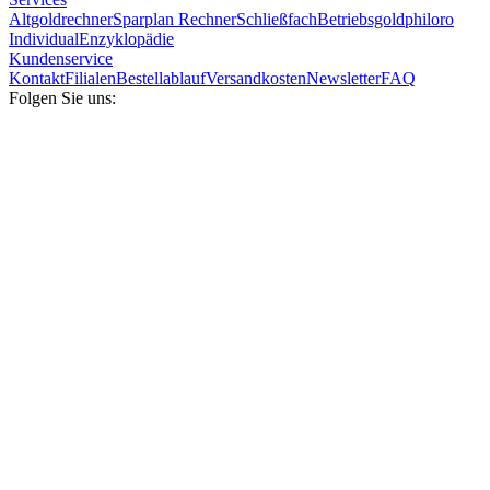
Altgoldrechner
Sparplan Rechner
Schließfach
Betriebsgold
philoro
Individual
Enzyklopädie
Kundenservice
Kontakt
Filialen
Bestellablauf
Versandkosten
Newsletter
FAQ
Folgen Sie uns: