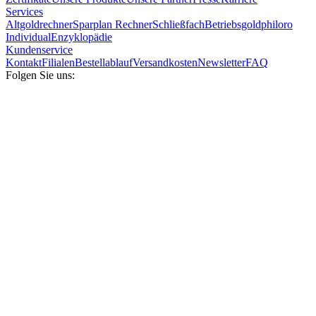
Services
Altgoldrechner
Sparplan Rechner
Schließfach
Betriebsgold
philoro
Individual
Enzyklopädie
Kundenservice
Kontakt
Filialen
Bestellablauf
Versandkosten
Newsletter
FAQ
Folgen Sie uns: