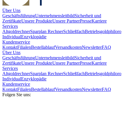
Über Uns
Geschäftsführung
Unternehmensleitbild
Sicherheit und
Zertifikate
Unsere Produkte
Unsere Partner
Presse
Karriere
Services
Altgoldrechner
Sparplan Rechner
Schließfach
Betriebsgold
philoro
Individual
Enzyklopädie
Kundenservice
Kontakt
Filialen
Bestellablauf
Versandkosten
Newsletter
FAQ
Über Uns
Geschäftsführung
Unternehmensleitbild
Sicherheit und
Zertifikate
Unsere Produkte
Unsere Partner
Presse
Karriere
Services
Altgoldrechner
Sparplan Rechner
Schließfach
Betriebsgold
philoro
Individual
Enzyklopädie
Kundenservice
Kontakt
Filialen
Bestellablauf
Versandkosten
Newsletter
FAQ
Folgen Sie uns: