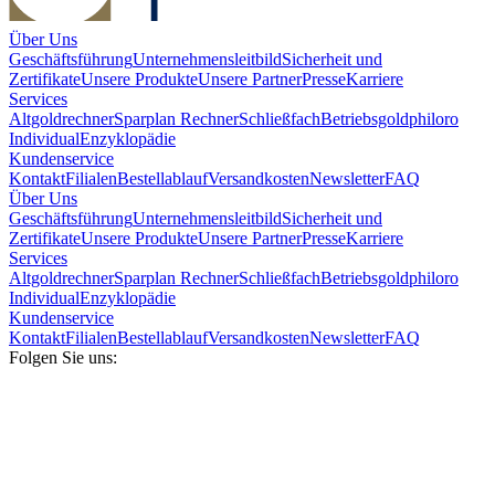
Über Uns
Geschäftsführung
Unternehmensleitbild
Sicherheit und
Zertifikate
Unsere Produkte
Unsere Partner
Presse
Karriere
Services
Altgoldrechner
Sparplan Rechner
Schließfach
Betriebsgold
philoro
Individual
Enzyklopädie
Kundenservice
Kontakt
Filialen
Bestellablauf
Versandkosten
Newsletter
FAQ
Über Uns
Geschäftsführung
Unternehmensleitbild
Sicherheit und
Zertifikate
Unsere Produkte
Unsere Partner
Presse
Karriere
Services
Altgoldrechner
Sparplan Rechner
Schließfach
Betriebsgold
philoro
Individual
Enzyklopädie
Kundenservice
Kontakt
Filialen
Bestellablauf
Versandkosten
Newsletter
FAQ
Folgen Sie uns: