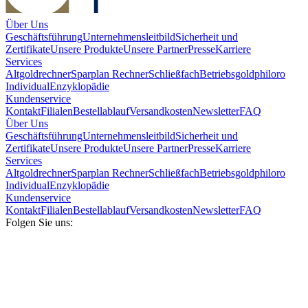
Über Uns
Geschäftsführung
Unternehmensleitbild
Sicherheit und
Zertifikate
Unsere Produkte
Unsere Partner
Presse
Karriere
Services
Altgoldrechner
Sparplan Rechner
Schließfach
Betriebsgold
philoro
Individual
Enzyklopädie
Kundenservice
Kontakt
Filialen
Bestellablauf
Versandkosten
Newsletter
FAQ
Über Uns
Geschäftsführung
Unternehmensleitbild
Sicherheit und
Zertifikate
Unsere Produkte
Unsere Partner
Presse
Karriere
Services
Altgoldrechner
Sparplan Rechner
Schließfach
Betriebsgold
philoro
Individual
Enzyklopädie
Kundenservice
Kontakt
Filialen
Bestellablauf
Versandkosten
Newsletter
FAQ
Folgen Sie uns: