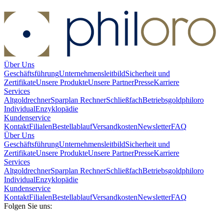
Über Uns
Geschäftsführung
Unternehmensleitbild
Sicherheit und
Zertifikate
Unsere Produkte
Unsere Partner
Presse
Karriere
Services
Altgoldrechner
Sparplan Rechner
Schließfach
Betriebsgold
philoro
Individual
Enzyklopädie
Kundenservice
Kontakt
Filialen
Bestellablauf
Versandkosten
Newsletter
FAQ
Über Uns
Geschäftsführung
Unternehmensleitbild
Sicherheit und
Zertifikate
Unsere Produkte
Unsere Partner
Presse
Karriere
Services
Altgoldrechner
Sparplan Rechner
Schließfach
Betriebsgold
philoro
Individual
Enzyklopädie
Kundenservice
Kontakt
Filialen
Bestellablauf
Versandkosten
Newsletter
FAQ
Folgen Sie uns: