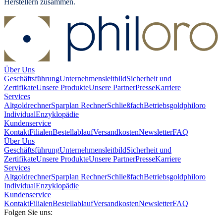
Herstellern zusammen.
Über Uns
Geschäftsführung
Unternehmensleitbild
Sicherheit und
Zertifikate
Unsere Produkte
Unsere Partner
Presse
Karriere
Services
Altgoldrechner
Sparplan Rechner
Schließfach
Betriebsgold
philoro
Individual
Enzyklopädie
Kundenservice
Kontakt
Filialen
Bestellablauf
Versandkosten
Newsletter
FAQ
Über Uns
Geschäftsführung
Unternehmensleitbild
Sicherheit und
Zertifikate
Unsere Produkte
Unsere Partner
Presse
Karriere
Services
Altgoldrechner
Sparplan Rechner
Schließfach
Betriebsgold
philoro
Individual
Enzyklopädie
Kundenservice
Kontakt
Filialen
Bestellablauf
Versandkosten
Newsletter
FAQ
Folgen Sie uns: