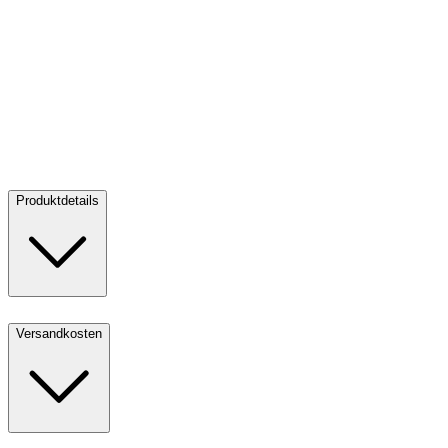
Silber STAR WARS Todesstern - 3 oz PP
Silber STAR WARS
Todesstern - 3 oz PP
Verkaufen:
245,00 €
Verkaufen
Produktdetails
Versandkosten