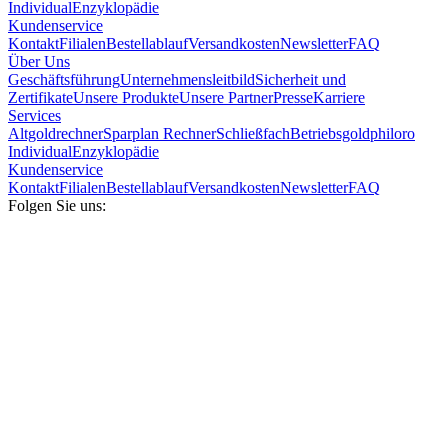
Individual
Enzyklopädie
Kundenservice
Kontakt
Filialen
Bestellablauf
Versandkosten
Newsletter
FAQ
Über Uns
Geschäftsführung
Unternehmensleitbild
Sicherheit und
Zertifikate
Unsere Produkte
Unsere Partner
Presse
Karriere
Services
Altgoldrechner
Sparplan Rechner
Schließfach
Betriebsgold
philoro
Individual
Enzyklopädie
Kundenservice
Kontakt
Filialen
Bestellablauf
Versandkosten
Newsletter
FAQ
Folgen Sie uns: