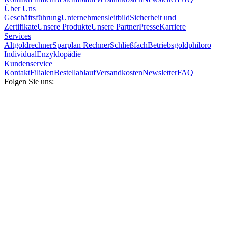
Über Uns
Geschäftsführung
Unternehmensleitbild
Sicherheit und
Zertifikate
Unsere Produkte
Unsere Partner
Presse
Karriere
Services
Altgoldrechner
Sparplan Rechner
Schließfach
Betriebsgold
philoro
Individual
Enzyklopädie
Kundenservice
Kontakt
Filialen
Bestellablauf
Versandkosten
Newsletter
FAQ
Folgen Sie uns: