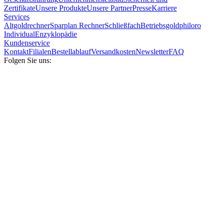
Zertifikate
Unsere Produkte
Unsere Partner
Presse
Karriere
Services
Altgoldrechner
Sparplan Rechner
Schließfach
Betriebsgold
philoro
Individual
Enzyklopädie
Kundenservice
Kontakt
Filialen
Bestellablauf
Versandkosten
Newsletter
FAQ
Folgen Sie uns: