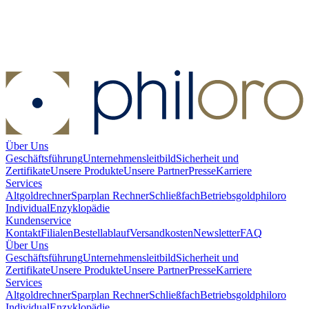
Silberbarren 250 g diverse Hersteller
Silberbarren 250 g diverse
Hersteller
Verkaufen:
407,79 €
Verkaufen
Über Uns
Geschäftsführung
Unternehmensleitbild
Sicherheit und
Zertifikate
Unsere Produkte
Unsere Partner
Presse
Karriere
Services
Altgoldrechner
Sparplan Rechner
Schließfach
Betriebsgold
philoro
Individual
Enzyklopädie
Kundenservice
Kontakt
Filialen
Bestellablauf
Versandkosten
Newsletter
FAQ
Über Uns
Geschäftsführung
Unternehmensleitbild
Sicherheit und
Zertifikate
Unsere Produkte
Unsere Partner
Presse
Karriere
Services
Altgoldrechner
Sparplan Rechner
Schließfach
Betriebsgold
philoro
Individual
Enzyklopädie