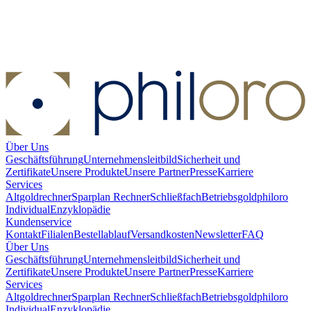
Silberbarren 250 g diverse Hersteller
Silberbarren 250 g diverse
Hersteller
Verkaufen:
407,79 €
Verkaufen
Über Uns
Geschäftsführung
Unternehmensleitbild
Sicherheit und
Zertifikate
Unsere Produkte
Unsere Partner
Presse
Karriere
Services
Altgoldrechner
Sparplan Rechner
Schließfach
Betriebsgold
philoro
Individual
Enzyklopädie
Kundenservice
Kontakt
Filialen
Bestellablauf
Versandkosten
Newsletter
FAQ
Über Uns
Geschäftsführung
Unternehmensleitbild
Sicherheit und
Zertifikate
Unsere Produkte
Unsere Partner
Presse
Karriere
Services
Altgoldrechner
Sparplan Rechner
Schließfach
Betriebsgold
philoro
Individual
Enzyklopädie