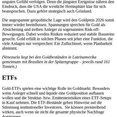
unguten Gefühl verfolgen. Denn die jüngsten Ereignisse nähren den
Eindruck, dass die USA die westliche Hemisphäre klar für sich
beanspruchen. Dazu gehört strategisch auch Grönland.
Die angespannte geopolitische Lage wird den Goldpreis 2026 somit
immer wieder beeinflussen. Spannungen sprechen für Gold als
Absicherung und treiben Anleger zu sogenannten Risk-off-
Bewegungen. Dabei werden Risiken reduziert und stabile Bausteine
gesucht. Gold erfüllt in solchen Phasen seit jeher eine Funktion, die
viele Anlagen nur versprechen: Ein Zufluchtsort, wenn Planbarkeit
abnimmt.
(Venezuela liegt bei den Goldbeständen in Lateinamerika
gemeinsam mit Brasilien in der Spitzengruppe – jeweils rund 161
Tonnen.)
ETFs
Gold-ETFs spielen eine wichtige Rolle im Goldmarkt. Besonders
wenn Anleger schnell und liquide eine Goldposition aufbauen
wollen und die Struktur- bzw. Emittentenrisiken eines ETF-Setups
in Kauf nehmen. Die ETF-Bestände geben Hinweise auf die
Stimmung institutioneller Investoren.
Sie können preistreibend
wirken, auch wenn sie nicht die gesamte physische Nachfrage
dominieren.