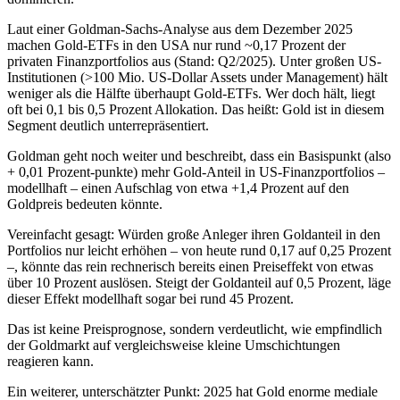
Laut einer Goldman-Sachs-Analyse aus dem Dezember 2025
machen Gold-ETFs in den USA nur rund ~0,17 Prozent der
privaten Finanzportfolios aus (Stand: Q2/2025). Unter großen US-
Institutionen (>100 Mio. US-Dollar Assets under Management) hält
weniger als die Hälfte überhaupt Gold-ETFs. Wer doch hält, liegt
oft bei 0,1 bis 0,5 Prozent Allokation. Das heißt: Gold ist in diesem
Segment deutlich unterrepräsentiert.
Goldman geht noch weiter und beschreibt, dass ein Basispunkt (also
+ 0,01 Prozent-punkte) mehr Gold-Anteil in US-Finanzportfolios –
modellhaft – einen Aufschlag von etwa +1,4 Prozent auf den
Goldpreis bedeuten könnte.
Vereinfacht gesagt: Würden große Anleger ihren Goldanteil in den
Portfolios nur leicht erhöhen – von heute rund 0,17 auf 0,25 Prozent
–, könnte das rein rechnerisch bereits einen Preiseffekt von etwas
über 10 Prozent auslösen. Steigt der Goldanteil auf 0,5 Prozent, läge
dieser Effekt modellhaft sogar bei rund 45 Prozent.
Das ist keine Preisprognose, sondern verdeutlicht, wie empfindlich
der Goldmarkt auf vergleichsweise kleine Umschichtungen
reagieren kann.
Ein weiterer, unterschätzter Punkt: 2025 hat Gold enorme mediale