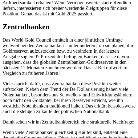
Aufmerksamkeit erhalten!
Wenn Vermögenswerte starke Renditen
liefern, interessieren sich breiter werdende Zielgruppen für diese
Position. Genau das ist mit Gold 2025 passiert.
Zentralbanken
Das World Gold Council ermittelt in einer jährlichen Umfrage
weltweit bei den Zentralbanken – unter anderem, ob sie planen, ihre
Goldreserven aufzustocken bzw. zu verändern.In der letzten
Ausgabe sagten 95 Prozent der befragten Banken, dass sie davon
ausgehen, dass die globalen Zentralbanken-Goldreserven in den
nächsten 12 Monaten zunehmen werden: Das ist Rekordwert im
Vergleich zu früheren Jahren!
Vieles spricht dafür, dass Zentralbanken diese Position weiter
aufstocken. Neben dem Trend der De-Dollarisierung haben viele
Notenbanken, besonders aus Schwellen- und Entwicklungsländern,
noch nicht den Goldanteil bei ihren Reserven erreicht, wie ihn
westliche Notenbanken traditionell halten. Das erklärt beispielsweise
auch die stetigen Zukäufe der polnischen Nationalbank.
Damit sehen wir im Zentralbankbereich eine strukturelle Nachfrage:
Wenn viele Zentralbanken gleichzeitig Käufer sind, entsteht eine
dauerhafte Grundnachfrage. Diese ist unabhängig von kurzfristiger