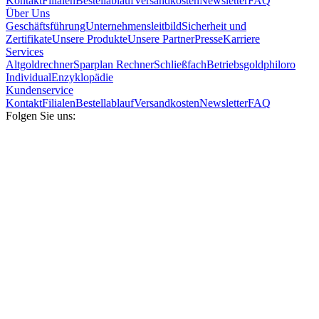
Kontakt
Filialen
Bestellablauf
Versandkosten
Newsletter
FAQ
Über Uns
Geschäftsführung
Unternehmensleitbild
Sicherheit und
Zertifikate
Unsere Produkte
Unsere Partner
Presse
Karriere
Services
Altgoldrechner
Sparplan Rechner
Schließfach
Betriebsgold
philoro
Individual
Enzyklopädie
Kundenservice
Kontakt
Filialen
Bestellablauf
Versandkosten
Newsletter
FAQ
Folgen Sie uns: