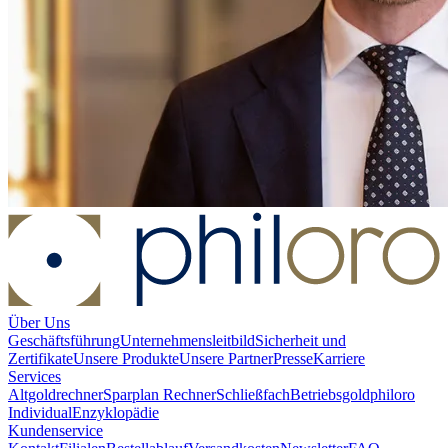
Über Uns
Geschäftsführung
Unternehmensleitbild
Sicherheit und
Zertifikate
Unsere Produkte
Unsere Partner
Presse
Karriere
Services
Altgoldrechner
Sparplan Rechner
Schließfach
Betriebsgold
philoro
Individual
Enzyklopädie
Kundenservice