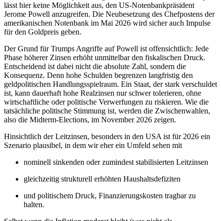
lässt hier keine Möglichkeit aus, den US-Notenbankpräsident
Jerome Powell anzugreifen. Die Neubesetzung des Chefpostens der
amerikanischen Notenbank im Mai 2026 wird sicher auch Impulse
für den Goldpreis geben.
Der Grund für Trumps Angriffe auf Powell ist offensichtlich: Jede
Phase höherer Zinsen erhöht unmittelbar den fiskalischen Druck.
Entscheidend ist dabei nicht die absolute Zahl, sondern die
Konsequenz. Denn hohe Schulden begrenzen langfristig den
geldpolitischen Handlungsspielraum. Ein Staat, der stark verschuldet
ist, kann dauerhaft hohe Realzinsen nur schwer tolerieren, ohne
wirtschaftliche oder politische Verwerfungen zu riskieren. Wie die
tatsächliche politische Stimmung ist, werden die Zwischenwahlen,
also die Midterm-Elections, im November 2026 zeigen.
Hinsichtlich der Leitzinsen, besonders in den USA ist für 2026 ein
Szenario plausibel, in dem wir eher ein Umfeld sehen mit
nominell sinkenden oder zumindest stabilisierten Leitzinsen
gleichzeitig strukturell erhöhten Haushaltsdefiziten
und politischem Druck, Finanzierungskosten tragbar zu
halten.