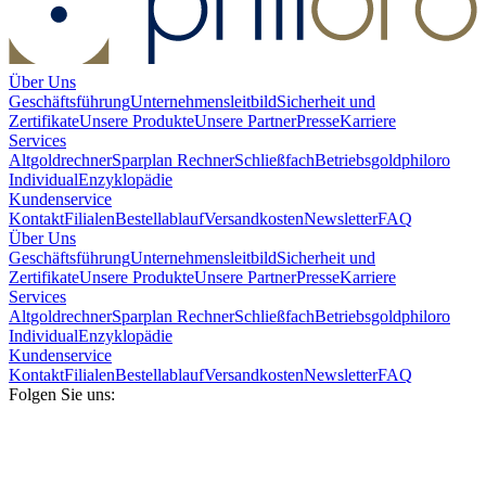
Über Uns
Geschäftsführung
Unternehmensleitbild
Sicherheit und
Zertifikate
Unsere Produkte
Unsere Partner
Presse
Karriere
Services
Altgoldrechner
Sparplan Rechner
Schließfach
Betriebsgold
philoro
Individual
Enzyklopädie
Kundenservice
Kontakt
Filialen
Bestellablauf
Versandkosten
Newsletter
FAQ
Über Uns
Geschäftsführung
Unternehmensleitbild
Sicherheit und
Zertifikate
Unsere Produkte
Unsere Partner
Presse
Karriere
Services
Altgoldrechner
Sparplan Rechner
Schließfach
Betriebsgold
philoro
Individual
Enzyklopädie
Kundenservice
Kontakt
Filialen
Bestellablauf
Versandkosten
Newsletter
FAQ
Folgen Sie uns: