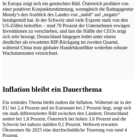
In Europa zeigt sich ein gemischtes Bild. Österreich profitiert von
einer positiven Konjunkturstimmung, wenngleich die Ratingagentur
Moody’s den Ausblick des Landes von „stabil“ auf „negativ“
herabgestuft hat. In der Schweiz sind viele Exporte stark von den
US-Zöllen betroffen – rund 70 Prozent der Unternehmen erwägen
Investitionen zu verschieben, und fast die Hälfte der CEOs zeigt
sich sehr besorgt. Deutschland hingegen leidet unter einem
deutlicher als erwarteten BIP-Rückgang im zweiten Quartal,
während China trotz globaler Handelskonflikte weiterhin robuste
Wachstumsraten verzeichnet.
Inflation bleibt ein Dauerthema
Ein zentrales Thema bleibt zudem die Inflation. Während sie in der
EU bei 2,4 Prozent und im Euroraum bei 2 Prozent liegt, zeigt sich
ein stark differenziertes Bild zwischen den Ländern: Deutschland
notiert bei 1,8 Prozent, Österreich bei hohen 3,6 Prozent und die
Schweiz bei nahezu stabilen 0,1 Prozent. Weltweit erwarten
Ökonomen für 2025 eine durchschnittliche Teuerung von rund 4
Prozent.