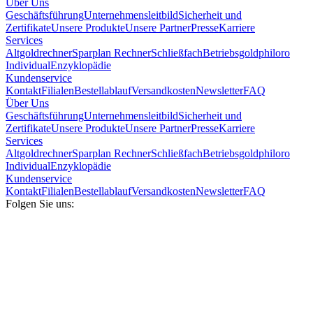
Über Uns
Geschäftsführung
Unternehmensleitbild
Sicherheit und
Zertifikate
Unsere Produkte
Unsere Partner
Presse
Karriere
Services
Altgoldrechner
Sparplan Rechner
Schließfach
Betriebsgold
philoro
Individual
Enzyklopädie
Kundenservice
Kontakt
Filialen
Bestellablauf
Versandkosten
Newsletter
FAQ
Über Uns
Geschäftsführung
Unternehmensleitbild
Sicherheit und
Zertifikate
Unsere Produkte
Unsere Partner
Presse
Karriere
Services
Altgoldrechner
Sparplan Rechner
Schließfach
Betriebsgold
philoro
Individual
Enzyklopädie
Kundenservice
Kontakt
Filialen
Bestellablauf
Versandkosten
Newsletter
FAQ
Folgen Sie uns: