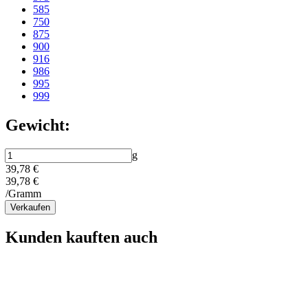
585
750
875
900
916
986
995
999
Gewicht:
g
39,78 €
39,78 €
/Gramm
Verkaufen
Kunden kauften auch