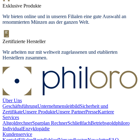
Exklusive Produkte
Wir bieten
online und in unseren Filialen
eine gute Auswahl an
renommierten Münzen aus der ganzen Welt.
Zertifizierte Hersteller
Wir arbeiten nur mit weltweit zugelassenen und etablierten
Herstellern zusammen.
Über Uns
Geschäftsführung
Unternehmensleitbild
Sicherheit und
Zertifikate
Unsere Produkte
Unsere Partner
Presse
Karriere
Services
Altgoldrechner
Sparplan Rechner
Schließfach
Betriebsgold
philoro
Individual
Enzyklopädie
Kundenservice
Kontakt
Filialen
Bestellablauf
Versandkosten
Newsletter
FAQ