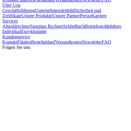
Über Uns
Geschäftsführung
Unternehmensleitbild
Sicherheit und
Zertifikate
Unsere Produkte
Unsere Partner
Presse
Karriere
Services
Altgoldrechner
Sparplan Rechner
Schließfach
Betriebsgold
philoro
Individual
Enzyklopädie
Kundenservice
Kontakt
Filialen
Bestellablauf
Versandkosten
Newsletter
FAQ
Folgen Sie uns: