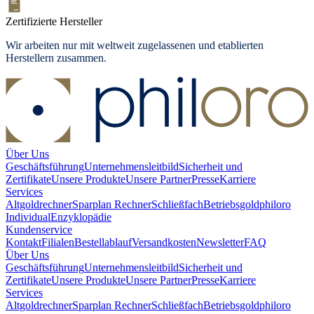
Zertifizierte Hersteller
Wir arbeiten nur mit weltweit zugelassenen und etablierten
Herstellern zusammen.
Über Uns
Geschäftsführung
Unternehmensleitbild
Sicherheit und
Zertifikate
Unsere Produkte
Unsere Partner
Presse
Karriere
Services
Altgoldrechner
Sparplan Rechner
Schließfach
Betriebsgold
philoro
Individual
Enzyklopädie
Kundenservice
Kontakt
Filialen
Bestellablauf
Versandkosten
Newsletter
FAQ
Über Uns
Geschäftsführung
Unternehmensleitbild
Sicherheit und
Zertifikate
Unsere Produkte
Unsere Partner
Presse
Karriere
Services
Altgoldrechner
Sparplan Rechner
Schließfach
Betriebsgold
philoro