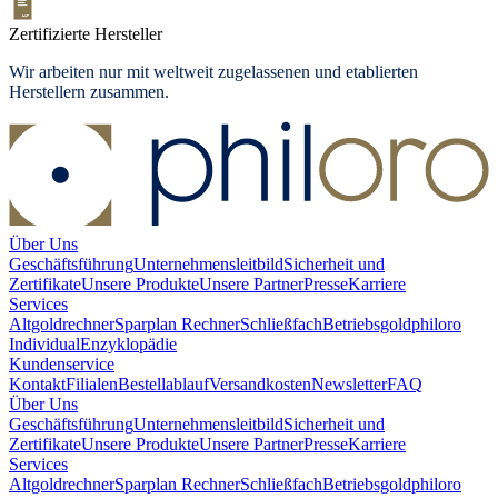
Zertifizierte Hersteller
Wir arbeiten nur mit weltweit zugelassenen und etablierten
Herstellern zusammen.
Über Uns
Geschäftsführung
Unternehmensleitbild
Sicherheit und
Zertifikate
Unsere Produkte
Unsere Partner
Presse
Karriere
Services
Altgoldrechner
Sparplan Rechner
Schließfach
Betriebsgold
philoro
Individual
Enzyklopädie
Kundenservice
Kontakt
Filialen
Bestellablauf
Versandkosten
Newsletter
FAQ
Über Uns
Geschäftsführung
Unternehmensleitbild
Sicherheit und
Zertifikate
Unsere Produkte
Unsere Partner
Presse
Karriere
Services
Altgoldrechner
Sparplan Rechner
Schließfach
Betriebsgold
philoro