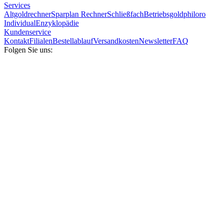
Services
Altgoldrechner
Sparplan Rechner
Schließfach
Betriebsgold
philoro
Individual
Enzyklopädie
Kundenservice
Kontakt
Filialen
Bestellablauf
Versandkosten
Newsletter
FAQ
Folgen Sie uns: