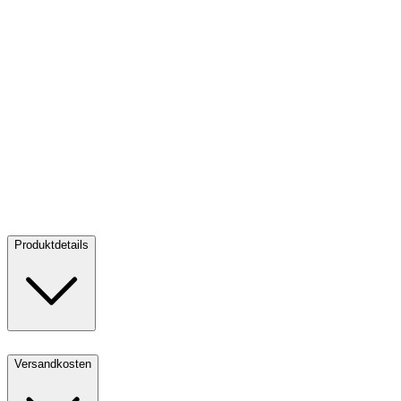
Gold Kookaburra 2 oz PP - 35th Anniversary - High Relief 2025
Gold Kookaburra 2 oz PP - 35th Anniversary - High Relief 2025
Kaufen:
8.650,00 €
Kaufen
Produktdetails
Versandkosten