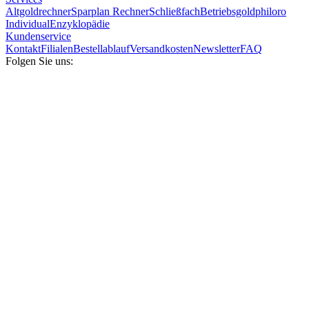
Altgoldrechner
Sparplan Rechner
Schließfach
Betriebsgold
philoro
Individual
Enzyklopädie
Kundenservice
Kontakt
Filialen
Bestellablauf
Versandkosten
Newsletter
FAQ
Folgen Sie uns: