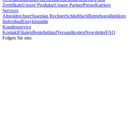
Zertifikate
Unsere Produkte
Unsere Partner
Presse
Karriere
Services
Altgoldrechner
Sparplan Rechner
Schließfach
Betriebsgold
philoro
Individual
Enzyklopädie
Kundenservice
Kontakt
Filialen
Bestellablauf
Versandkosten
Newsletter
FAQ
Folgen Sie uns: