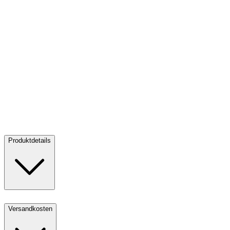
Silber Kookaburra 5 oz PP - Incused 2021
Silber Kookaburra 5 oz
PP - Incused 2021
Verkaufen:
370,00 €
Verkaufen
Produktdetails
Versandkosten