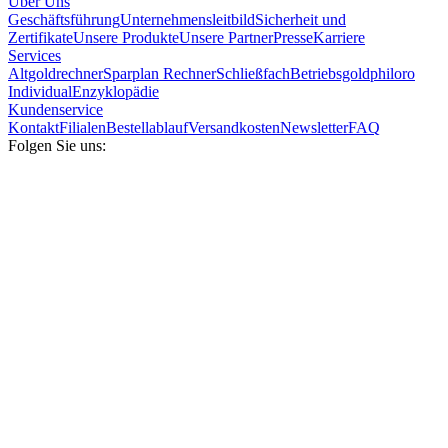
Über Uns
Geschäftsführung
Unternehmensleitbild
Sicherheit und
Zertifikate
Unsere Produkte
Unsere Partner
Presse
Karriere
Services
Altgoldrechner
Sparplan Rechner
Schließfach
Betriebsgold
philoro
Individual
Enzyklopädie
Kundenservice
Kontakt
Filialen
Bestellablauf
Versandkosten
Newsletter
FAQ
Folgen Sie uns: