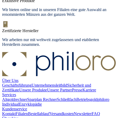
Exklusive Produkte
Wir bieten
online und in unseren Filialen
eine gute Auswahl an
renommierten Münzen aus der ganzen Welt.
Zertifizierte Hersteller
Wir arbeiten nur mit weltweit zugelassenen und etablierten
Herstellern zusammen.
Über Uns
Geschäftsführung
Unternehmensleitbild
Sicherheit und
Zertifikate
Unsere Produkte
Unsere Partner
Presse
Karriere
Services
Altgoldrechner
Sparplan Rechner
Schließfach
Betriebsgold
philoro
Individual
Enzyklopädie
Kundenservice
Kontakt
Filialen
Bestellablauf
Versandkosten
Newsletter
FAQ