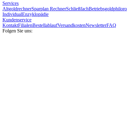
Services
Altgoldrechner
Sparplan Rechner
Schließfach
Betriebsgold
philoro
Individual
Enzyklopädie
Kundenservice
Kontakt
Filialen
Bestellablauf
Versandkosten
Newsletter
FAQ
Folgen Sie uns: