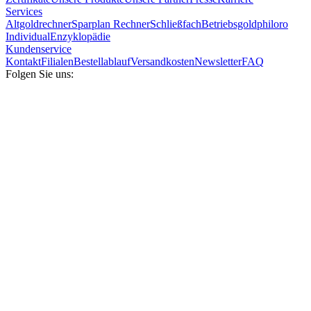
Services
Altgoldrechner
Sparplan Rechner
Schließfach
Betriebsgold
philoro
Individual
Enzyklopädie
Kundenservice
Kontakt
Filialen
Bestellablauf
Versandkosten
Newsletter
FAQ
Folgen Sie uns: