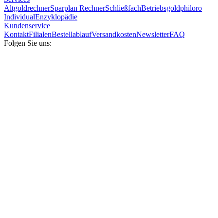
Altgoldrechner
Sparplan Rechner
Schließfach
Betriebsgold
philoro
Individual
Enzyklopädie
Kundenservice
Kontakt
Filialen
Bestellablauf
Versandkosten
Newsletter
FAQ
Folgen Sie uns: