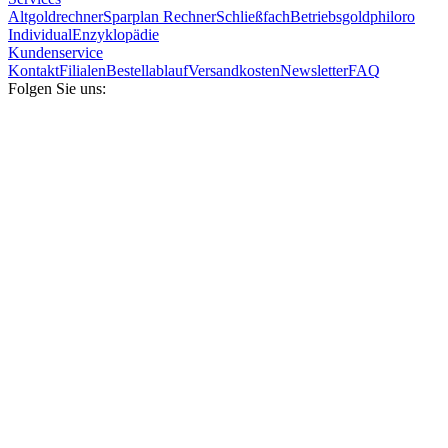
Altgoldrechner
Sparplan Rechner
Schließfach
Betriebsgold
philoro
Individual
Enzyklopädie
Kundenservice
Kontakt
Filialen
Bestellablauf
Versandkosten
Newsletter
FAQ
Folgen Sie uns: