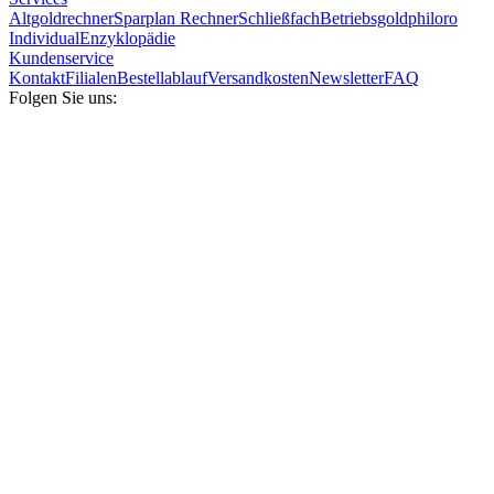
Altgoldrechner
Sparplan Rechner
Schließfach
Betriebsgold
philoro
Individual
Enzyklopädie
Kundenservice
Kontakt
Filialen
Bestellablauf
Versandkosten
Newsletter
FAQ
Folgen Sie uns: