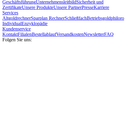
Geschäftsführung
Unternehmensleitbild
Sicherheit und
Zertifikate
Unsere Produkte
Unsere Partner
Presse
Karriere
Services
Altgoldrechner
Sparplan Rechner
Schließfach
Betriebsgold
philoro
Individual
Enzyklopädie
Kundenservice
Kontakt
Filialen
Bestellablauf
Versandkosten
Newsletter
FAQ
Folgen Sie uns: