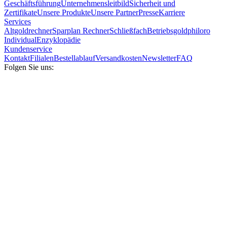
Geschäftsführung
Unternehmensleitbild
Sicherheit und
Zertifikate
Unsere Produkte
Unsere Partner
Presse
Karriere
Services
Altgoldrechner
Sparplan Rechner
Schließfach
Betriebsgold
philoro
Individual
Enzyklopädie
Kundenservice
Kontakt
Filialen
Bestellablauf
Versandkosten
Newsletter
FAQ
Folgen Sie uns: