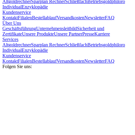
Altgoldrechner
Sparplan Rechner
Schließfach
Betriebsgold
philoro
Individual
Enzyklopädie
Kundenservice
Kontakt
Filialen
Bestellablauf
Versandkosten
Newsletter
FAQ
Über Uns
Geschäftsführung
Unternehmensleitbild
Sicherheit und
Zertifikate
Unsere Produkte
Unsere Partner
Presse
Karriere
Services
Altgoldrechner
Sparplan Rechner
Schließfach
Betriebsgold
philoro
Individual
Enzyklopädie
Kundenservice
Kontakt
Filialen
Bestellablauf
Versandkosten
Newsletter
FAQ
Folgen Sie uns: