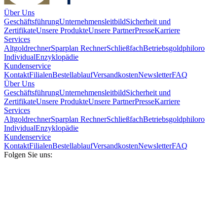
Über Uns
Geschäftsführung
Unternehmensleitbild
Sicherheit und
Zertifikate
Unsere Produkte
Unsere Partner
Presse
Karriere
Services
Altgoldrechner
Sparplan Rechner
Schließfach
Betriebsgold
philoro
Individual
Enzyklopädie
Kundenservice
Kontakt
Filialen
Bestellablauf
Versandkosten
Newsletter
FAQ
Über Uns
Geschäftsführung
Unternehmensleitbild
Sicherheit und
Zertifikate
Unsere Produkte
Unsere Partner
Presse
Karriere
Services
Altgoldrechner
Sparplan Rechner
Schließfach
Betriebsgold
philoro
Individual
Enzyklopädie
Kundenservice
Kontakt
Filialen
Bestellablauf
Versandkosten
Newsletter
FAQ
Folgen Sie uns: