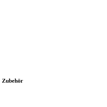
Gold Maple Leaf 1 oz - diverse Jahrgänge
Gold Maple Leaf 1 oz -
diverse Jahrgänge
Kaufen:
3.847,17 €
Verkaufen:
3.658,54 €
Kaufen
Verkaufen
Zubehör