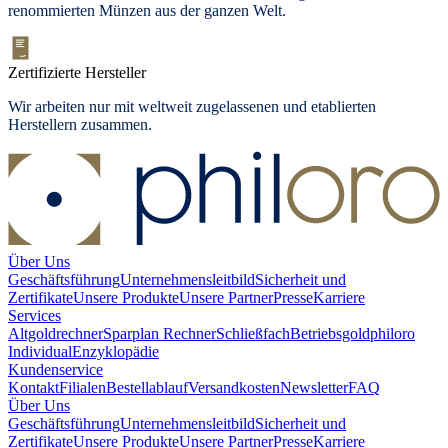
renommierten Münzen aus der ganzen Welt.
Zertifizierte Hersteller
Wir arbeiten nur mit weltweit zugelassenen und etablierten
Herstellern zusammen.
Über Uns
Geschäftsführung
Unternehmensleitbild
Sicherheit und
Zertifikate
Unsere Produkte
Unsere Partner
Presse
Karriere
Services
Altgoldrechner
Sparplan Rechner
Schließfach
Betriebsgold
philoro
Individual
Enzyklopädie
Kundenservice
Kontakt
Filialen
Bestellablauf
Versandkosten
Newsletter
FAQ
Über Uns
Geschäftsführung
Unternehmensleitbild
Sicherheit und
Zertifikate
Unsere Produkte
Unsere Partner
Presse
Karriere