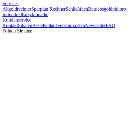
Services
Altgoldrechner
Sparplan Rechner
Schließfach
Betriebsgold
philoro
Individual
Enzyklopädie
Kundenservice
Kontakt
Filialen
Bestellablauf
Versandkosten
Newsletter
FAQ
Folgen Sie uns: