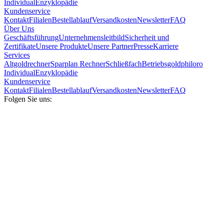
Individual
Enzyklopädie
Kundenservice
Kontakt
Filialen
Bestellablauf
Versandkosten
Newsletter
FAQ
Über Uns
Geschäftsführung
Unternehmensleitbild
Sicherheit und
Zertifikate
Unsere Produkte
Unsere Partner
Presse
Karriere
Services
Altgoldrechner
Sparplan Rechner
Schließfach
Betriebsgold
philoro
Individual
Enzyklopädie
Kundenservice
Kontakt
Filialen
Bestellablauf
Versandkosten
Newsletter
FAQ
Folgen Sie uns: