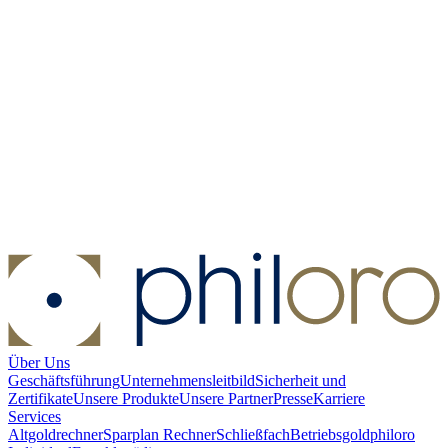
Münzetui philoro dunkelblau - Münzdurchmesser 16 mm
Münzetui
philoro dunkelblau - Münzdurchmesser 16 mm
Kaufen:
3,90 €
Kaufen
Über Uns
Geschäftsführung
Unternehmensleitbild
Sicherheit und
Zertifikate
Unsere Produkte
Unsere Partner
Presse
Karriere
Services
Altgoldrechner
Sparplan Rechner
Schließfach
Betriebsgold
philoro