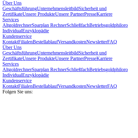
Über Uns
Geschäftsführung
Unternehmensleitbild
Sicherheit und
Zertifikate
Unsere Produkte
Unsere Partner
Presse
Karriere
Services
Altgoldrechner
Sparplan Rechner
Schließfach
Betriebsgold
philoro
Individual
Enzyklopädie
Kundenservice
Kontakt
Filialen
Bestellablauf
Versandkosten
Newsletter
FAQ
Über Uns
Geschäftsführung
Unternehmensleitbild
Sicherheit und
Zertifikate
Unsere Produkte
Unsere Partner
Presse
Karriere
Services
Altgoldrechner
Sparplan Rechner
Schließfach
Betriebsgold
philoro
Individual
Enzyklopädie
Kundenservice
Kontakt
Filialen
Bestellablauf
Versandkosten
Newsletter
FAQ
Folgen Sie uns: