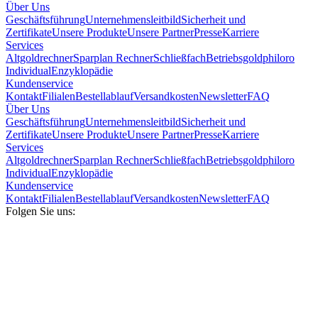
Über Uns
Geschäftsführung
Unternehmensleitbild
Sicherheit und
Zertifikate
Unsere Produkte
Unsere Partner
Presse
Karriere
Services
Altgoldrechner
Sparplan Rechner
Schließfach
Betriebsgold
philoro
Individual
Enzyklopädie
Kundenservice
Kontakt
Filialen
Bestellablauf
Versandkosten
Newsletter
FAQ
Über Uns
Geschäftsführung
Unternehmensleitbild
Sicherheit und
Zertifikate
Unsere Produkte
Unsere Partner
Presse
Karriere
Services
Altgoldrechner
Sparplan Rechner
Schließfach
Betriebsgold
philoro
Individual
Enzyklopädie
Kundenservice
Kontakt
Filialen
Bestellablauf
Versandkosten
Newsletter
FAQ
Folgen Sie uns: