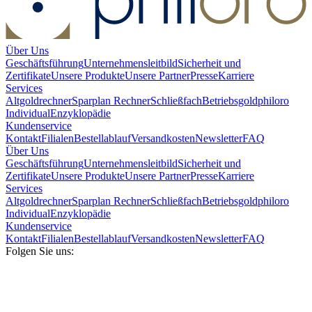
Über Uns
Geschäftsführung
Unternehmensleitbild
Sicherheit und
Zertifikate
Unsere Produkte
Unsere Partner
Presse
Karriere
Services
Altgoldrechner
Sparplan Rechner
Schließfach
Betriebsgold
philoro
Individual
Enzyklopädie
Kundenservice
Kontakt
Filialen
Bestellablauf
Versandkosten
Newsletter
FAQ
Über Uns
Geschäftsführung
Unternehmensleitbild
Sicherheit und
Zertifikate
Unsere Produkte
Unsere Partner
Presse
Karriere
Services
Altgoldrechner
Sparplan Rechner
Schließfach
Betriebsgold
philoro
Individual
Enzyklopädie
Kundenservice
Kontakt
Filialen
Bestellablauf
Versandkosten
Newsletter
FAQ
Folgen Sie uns: